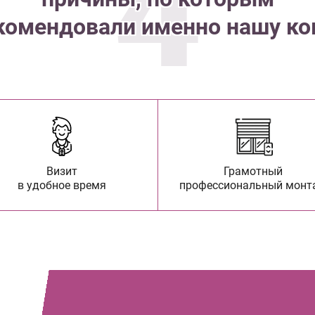
4
комендовали именно нашу к
Визит
Грамотный
в удобное время
профессиональный монт