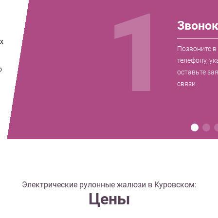
1
Звоно
их
Позвоните в
телефону, ук
о
оставьте за
связи
Электрические рулонные жалюзи в Куровском:
Цены