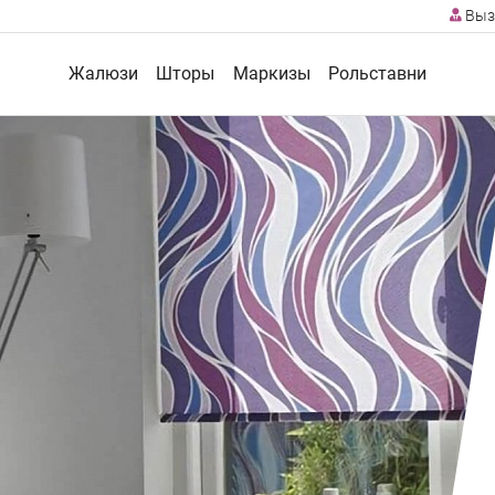
Выз
Жалюзи
Шторы
Маркизы
Рольставни